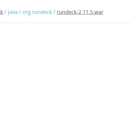
11.5.war
ck
/ java / org.rundeck /
rundeck-2.11.5.war