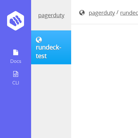
rundeck-5.
/
pagerduty
rundec
pagerduty
rundeck-
test
Docs
CLI