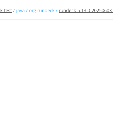
13.0-20250603-rc1.war
k-test
/ java / org.rundeck /
rundeck-5.13.0-20250603