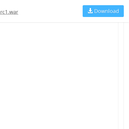
Download
Ch
-rc1.war