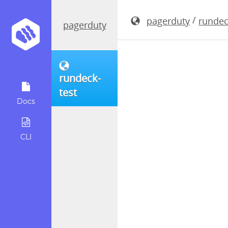
rundeck-5.
/
pagerduty
rundec
pagerduty
rundeck-
test
Docs
CLI