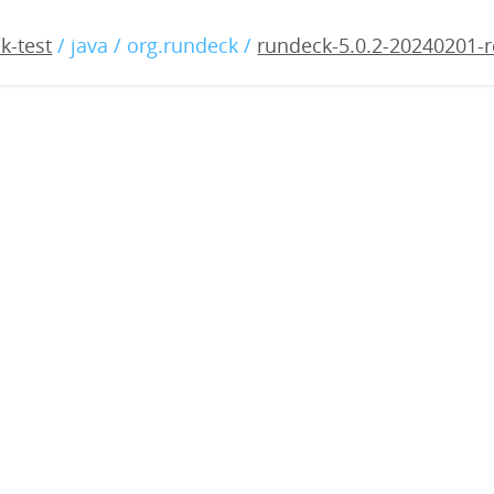
0.2-20240201-rc1.war
k-test
/ java / org.rundeck /
rundeck-5.0.2-20240201-r