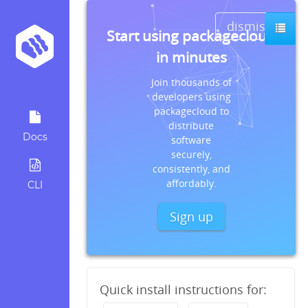
dismiss
Start using packagecloud
in minutes
Join thousands of
developers using
packagecloud to
distribute
Docs
software
securely,
consistently, and
affordably.
CLI
Sign up
Quick install instructions for: